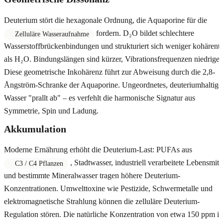
Deuterium stört die hexagonale Ordnung, die Aquaporine für die
fordern. D₂O bildet schlechtere
Zelluläre Wasseraufnahme
Wasserstoffbrückenbindungen und strukturiert sich weniger kohärent
als H₂O. Bindungslängen sind kürzer, Vibrationsfrequenzen niedriger
Diese geometrische Inkohärenz führt zur Abweisung durch die 2,8-
Ångström-Schranke der Aquaporine. Ungeordnetes, deuteriumhaltige
Wasser "prallt ab" – es verfehlt die harmonische Signatur aus
Symmetrie, Spin und Ladung.
Akkumulation
Moderne Ernährung erhöht die Deuterium-Last: PUFAs aus
, Stadtwasser, industriell verarbeitete Lebensmitt
C3 / C4 Pflanzen
und bestimmte Mineralwasser tragen höhere Deuterium-
Konzentrationen. Umwelttoxine wie Pestizide, Schwermetalle und
elektromagnetische Strahlung können die zelluläre Deuterium-
Regulation stören. Die natürliche Konzentration von etwa 150 ppm i