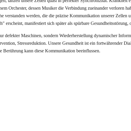
, tanzen unsere Zellen quasi in perfekter Synchronizität. Krankheit e
einem Orchester, dessen Musiker die Verbindung zueinander verloren ha
che verstanden werden, die die präzise Kommunikation unserer Zellen 
h" erscheint, manifestiert sich später als spürbare Gesundheitsstörung,
ur defekter Maschinen, sondern Wiederherstellung dynamischer Informat
tervention, Stressreduktion. Unsere Gesundheit ist ein fortwährender 
de Berührung kann diese Kommunikation beeinflussen.