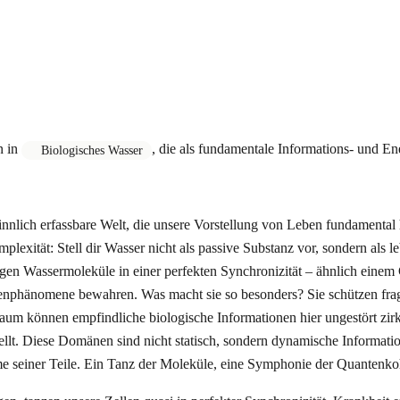
n in
, die als fundamentale Informations- und En
Biologisches Wasser
sinnlich erfassbare Welt, die unsere Vorstellung von Leben fundamenta
omplexität: Stell dir Wasser nicht als passive Substanz vor, sondern al
n Wassermoleküle in einer perfekten Synchronizität – ähnlich einem C
uantenphänomene bewahren. Was macht sie so besonders? Sie schützen 
um können empfindliche biologische Informationen hier ungestört zirkul
ellt. Diese Domänen sind nicht statisch, sondern dynamische Informati
mme seiner Teile. Ein Tanz der Moleküle, eine Symphonie der Quantenko