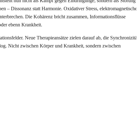
ntsteht nun nicht als Kampf gegen Eindringlinge, sondern als Störung
ben – Dissonanz statt Harmonie. Oxidativer Stress, elektromagnetische
unterbrechen. Die Kohärenz bricht zusammen, Informationsflüsse
 oder ebenn Krankheit.
ionsfelder. Neue Therapieansätze zielen darauf ab, die Synchronizität
Dialog. Nicht zwischen Körper und Krankheit, sondern zwischen